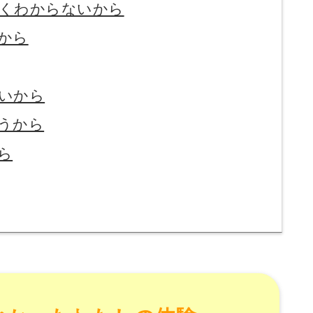
くわからないから
から
いから
うから
ら