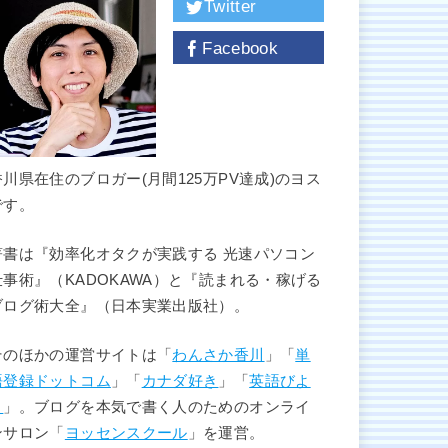
Twitter
Facebook
香川県在住のブロガー(月間125万PV達成)のヨス
です。
著書は『効率化オタクが実践する 光速パソコン
仕事術』（KADOKAWA）と『読まれる・稼げる
ブログ術大全』（日本実業出版社）。
そのほかの運営サイトは「
わんさか香川
」「
単
語登録ドットコム
」「
カナダ好き
」「
英語びよ
り
」。ブログを本気で書く人のためのオンライ
ンサロン「
ヨッセンスクール
」を運営。