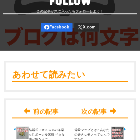
FOLLOW
あわせて読みたい
結婚式にオススメの洋楽
偏愛マップとは? あなた
女性ボーカル5選! ベタな
の好きなモノってなんで
曲が嫌な人に
すか?