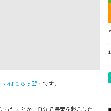
ールはこちら
）です。
なった」とか「自分で
事業を起こした
」