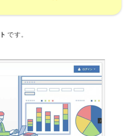
ト
です。