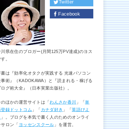
Twitter
Facebook
香川県在住のブロガー(月間125万PV達成)のヨス
です。
著書は『効率化オタクが実践する 光速パソコン
仕事術』（KADOKAWA）と『読まれる・稼げる
ブログ術大全』（日本実業出版社）。
そのほかの運営サイトは「
わんさか香川
」「
単
語登録ドットコム
」「
カナダ好き
」「
英語びよ
り
」。ブログを本気で書く人のためのオンライ
ンサロン「
ヨッセンスクール
」を運営。