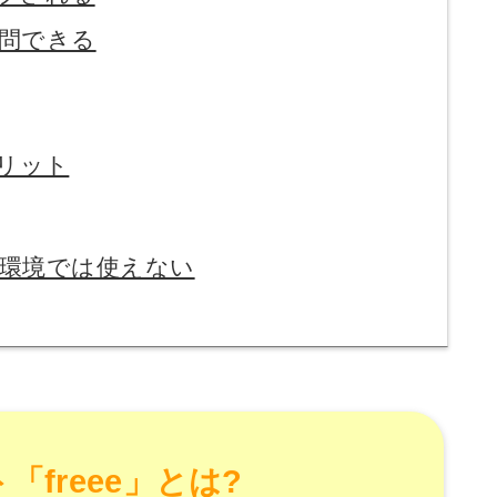
問できる
メリット
環境では使えない
「freee」とは?