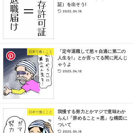
証）を出そう!
2025.04.18
「定年退職して悠々自適に第二の
日本で働くこと
人生を!」とか言ってる間に死んじ
ゃうよ
2025.04.18
我慢する努力とかマジで意味わか
日本で働くこと
らん!「辞めること＝悪」な構図に
ついて
2025.04.18