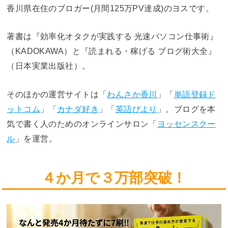
香川県在住のブロガー(月間125万PV達成)のヨスです。
著書は『効率化オタクが実践する 光速パソコン仕事術』
（KADOKAWA）と『読まれる・稼げる ブログ術大全』
（日本実業出版社）。
そのほかの運営サイトは「
わんさか香川
」「
単語登録ド
ットコム
」「
カナダ好き
」「
英語びより
」。ブログを本
気で書く人のためのオンラインサロン「
ヨッセンスクー
ル
」を運営。
４か月で３万部突破！