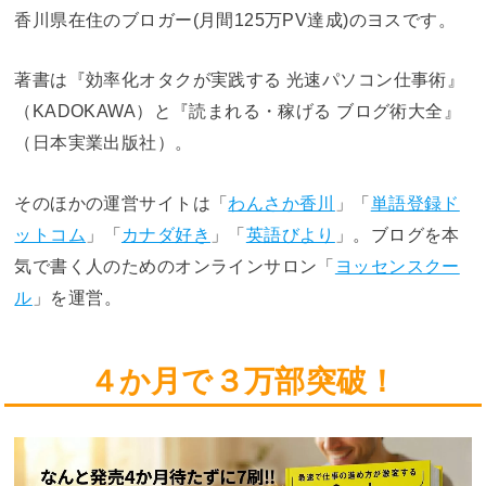
香川県在住のブロガー(月間125万PV達成)のヨスです。
著書は『効率化オタクが実践する 光速パソコン仕事術』
（KADOKAWA）と『読まれる・稼げる ブログ術大全』
（日本実業出版社）。
そのほかの運営サイトは「
わんさか香川
」「
単語登録ド
ットコム
」「
カナダ好き
」「
英語びより
」。ブログを本
気で書く人のためのオンラインサロン「
ヨッセンスクー
ル
」を運営。
４か月で３万部突破！