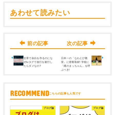
あわせて読みたい
文章で余白を作るのにな
日本一の「なわとび教
ぜbrタグで改行を連打し
室」に密着取材! 学校に
たらダメなの?
「縄のまっちゃん」を呼
ぶべき!
RECOMMEND
ブログ論
ブログ論