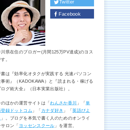
Twitter
Facebook
香川県在住のブロガー(月間125万PV達成)のヨス
です。
著書は『効率化オタクが実践する 光速パソコン
仕事術』（KADOKAWA）と『読まれる・稼げる
ブログ術大全』（日本実業出版社）。
そのほかの運営サイトは「
わんさか香川
」「
単
語登録ドットコム
」「
カナダ好き
」「
英語びよ
り
」。ブログを本気で書く人のためのオンライ
ンサロン「
ヨッセンスクール
」を運営。