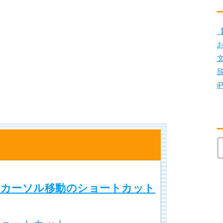
【
i
るカーソル移動のショートカット