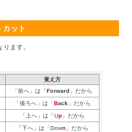
トカット
なります。
ト
覚え方
「前へ」は「
F
orward
」だから
「後ろへ」は「
B
ack
」だから
「上へ」は「U
p
」だから
「下へ」は「Dow
n
」だから