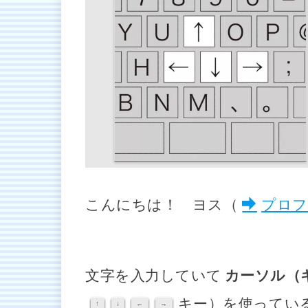
こんにちは！ ヨス（
プロフ
文字を入力していて
カーソル（
キー）を使ってい
↑
↓
←
→