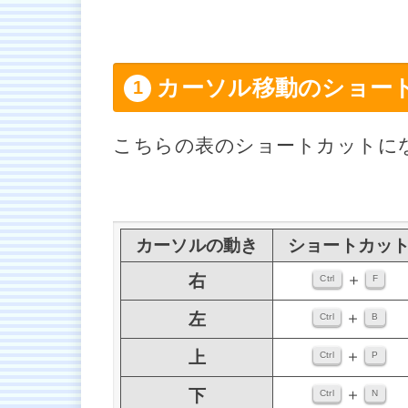
カーソル移動のショー
こちらの表のショートカットに
カーソルの動き
ショートカッ
＋
右
Ctrl
F
＋
左
Ctrl
B
＋
上
Ctrl
P
＋
下
Ctrl
N