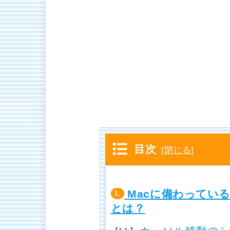
目次
[
閉じる
]
Macに備わってい
1.
とは？