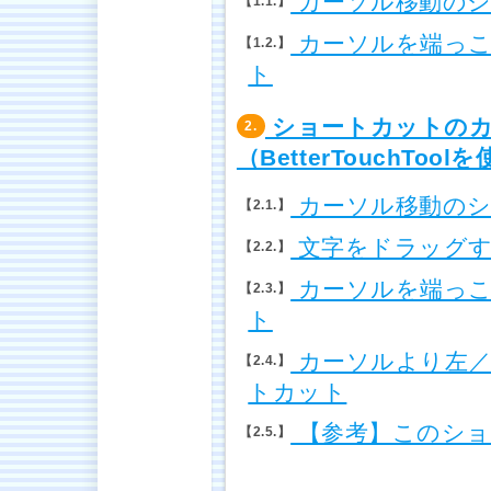
カーソル移動のシ
1.1.
カーソルを端っこ
1.2.
ト
ショートカットのカ
2.
（BetterTouchTool
カーソル移動のシ
2.1.
文字をドラッグす
2.2.
カーソルを端っこ
2.3.
ト
カーソルより左／
2.4.
トカット
【参考】このショ
2.5.