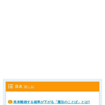
目次
[
閉じる
]
将来離婚する確率が下がる「魔法のことば」とは?
1.