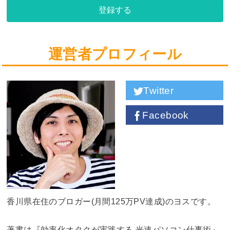
登録する
運営者プロフィール
Twitter
Facebook
香川県在住のブロガー(月間125万PV達成)のヨスです。
著書は『効率化オタクが実践する 光速パソコン仕事術』