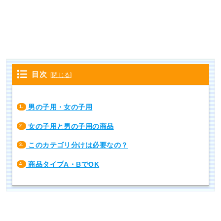
目次
[
閉じる
]
男の子用・女の子用
1.
女の子用と男の子用の商品
2.
このカテゴリ分けは必要なの？
3.
商品タイプA・BでOK
4.