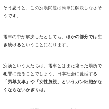
そう思うと、この痴漢問題は簡単に解決しなさそ
うです。
電車の中が解決したとしても、
ほかの部分では生
き続ける
ということになります。
痴漢という人たちは、電車とはまた違った場所で
犯罪に走ることでしょう。日本社会に蔓延する
「男尊女卑」や「女性蔑視」というガン細胞がな
くならないかぎりは。