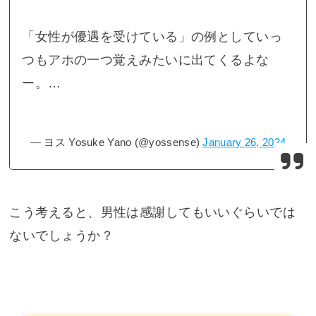
「女性が優遇を受けている」の例としていっ
つもアホの一つ覚えみたいに出てくるよな
ー。…
— ヨス Yosuke Yano (@yossense)
January 26, 2024
こう考えると、男性は感謝してもいいぐらいでは
ないでしょうか？