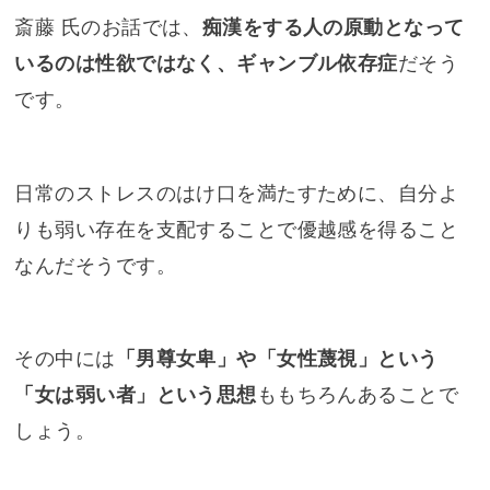
斎藤 氏のお話では、
痴漢をする人の原動となって
いるのは性欲ではなく、ギャンブル依存症
だそう
です。
日常のストレスのはけ口を満たすために、自分よ
りも弱い存在を支配することで優越感を得ること
なんだそうです。
その中には
「男尊女卑」や「女性蔑視」という
「女は弱い者」という思想
ももちろんあることで
しょう。