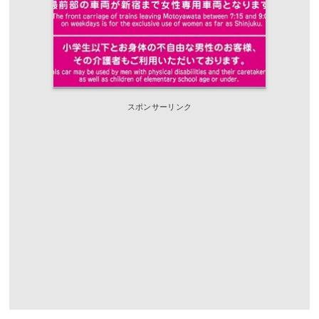
スポンサーリンク