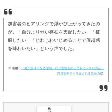
加害者のヒアリングで浮かび上がってきたの
が、「自分より弱い存在を支配したい」「征
服したい」「じわじわいじめることで優越感
を味わいたい」という声でした。
「男が痴漢になる理由」なぜ女性も知っておくべきなのか。
満員電車でくり返される性暴力