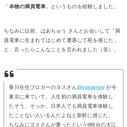
「
本物の満員電車
」というものを経験しました。
ちなみに以前、はあちゅう さんとお会いして「満
員電車に生まれてはじめて遭遇して死を感じた」
と、言ったらこんなことを言われました（笑）。
香川在住ブロガーのヨスさん
@yossense
が今
東京に来ていて、人生初の満員電車を体験し
たそう。そっか、日本人でも満員電車体験し
たことない人いるんだよねと新鮮に感じた。
ちなみにヨスさんが乗ったという6時台の大江