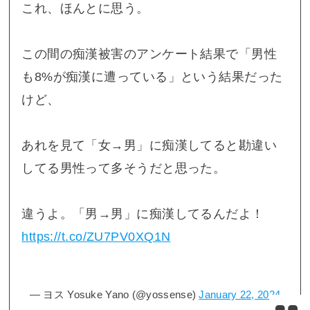
これ、ほんとに思う。
この間の痴漢被害のアンケート結果で「男性
も8%が痴漢に遭っている」という結果だった
けど、
あれを見て「女→男」に痴漢してると勘違い
してる男性って多そうだと思った。
違うよ。「男→男」に痴漢してるんだよ！
https://t.co/ZU7PV0XQ1N
— ヨス Yosuke Yano (@yossense)
January 22, 2024