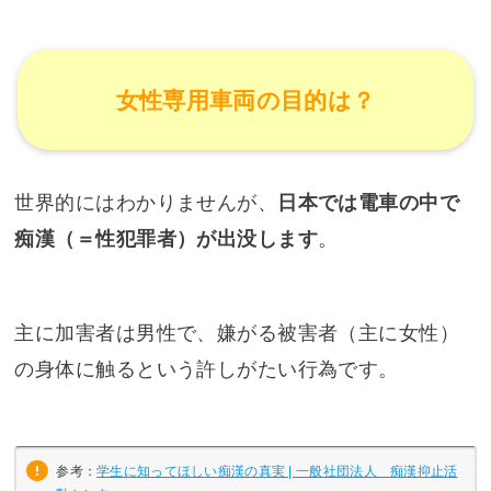
女性専用車両の目的は？
世界的にはわかりませんが、
日本では電車の中で
痴漢（＝性犯罪者）が出没します
。
主に加害者は男性で、嫌がる被害者（主に女性）
の身体に触るという許しがたい行為です。
参考：
学生に知ってほしい痴漢の真実 | 一般社団法人 痴漢抑止活