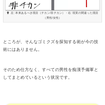
左: 本来あるべき境目（チカン/非チカン）・右: 現実の間違った境目
（男性/女性）
ところが、そんなゴミクズを探知する術が今の技
術にはありません。
そのため仕方なく、すべての男性を痴漢予備軍と
してまとめているという状況です。