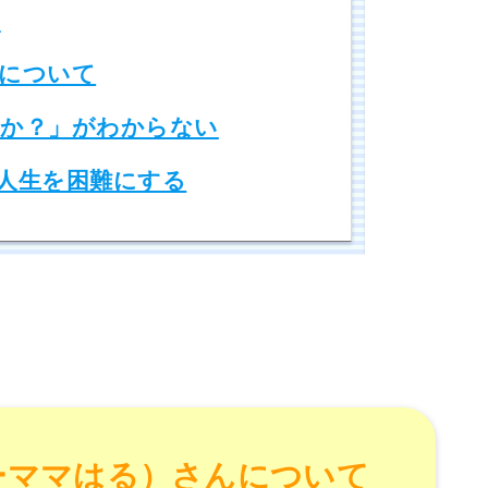
？
について
か？」がわからない
人生を困難にする
ーママはる）さんについて