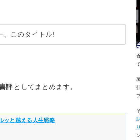
ー、このタイトル!
書評
としてまとめます。
スルッと越える人生戦略