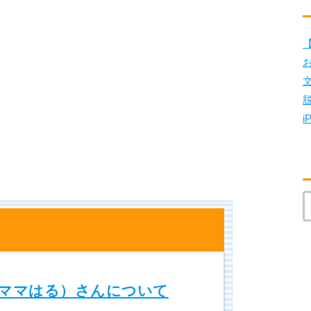
【
i
ママはる）さんについて