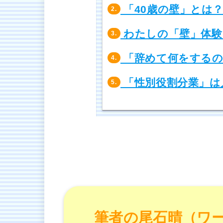
「40歳の壁」とは
2.
わたしの「壁」体験
3.
「辞めて何をするの
4.
「性別役割分業」は
5.
筆者の尾石晴（ワ