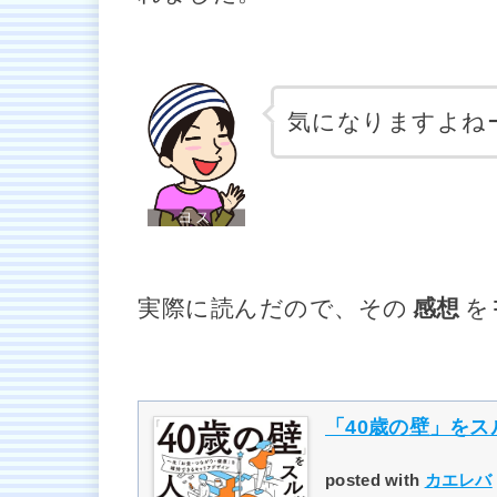
気になりますよね
実際に読んだので、その
感想
を
「40歳の壁」を
posted with
カエレバ