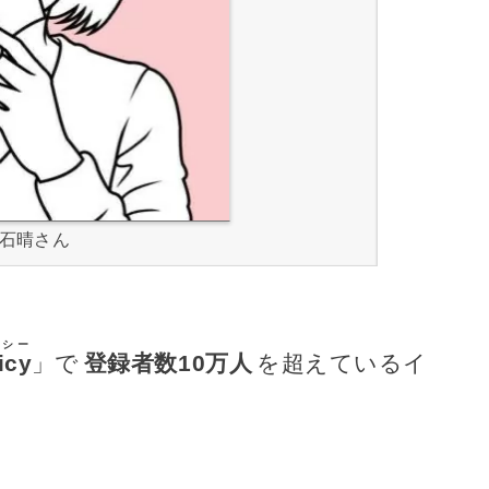
石晴さん
シー
icy
」で
登録者数10万人
を超えているイ