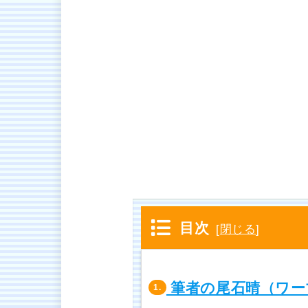
目次
[
閉じる
]
筆者の尾石晴（ワー
1.