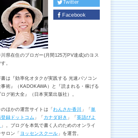
Twitter
Facebook
香川県在住のブロガー(月間125万PV達成)のヨス
です。
著書は『効率化オタクが実践する 光速パソコン
仕事術』（KADOKAWA）と『読まれる・稼げる
ブログ術大全』（日本実業出版社）。
そのほかの運営サイトは「
わんさか香川
」「
単
語登録ドットコム
」「
カナダ好き
」「
英語びよ
り
」。ブログを本気で書く人のためのオンライ
ンサロン「
ヨッセンスクール
」を運営。