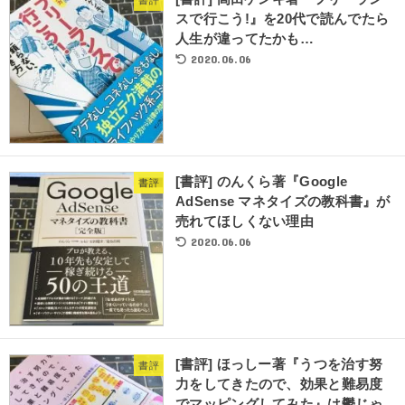
スで行こう!』を20代で読んでたら
人生が違ってたかも…
2020.06.06
[書評] のんくら著『Google
書評
AdSense マネタイズの教科書』が
売れてほしくない理由
2020.06.06
[書評] ほっしー著『うつを治す努
書評
力をしてきたので、効果と難易度
でマッピングしてみた』は鬱じゃ