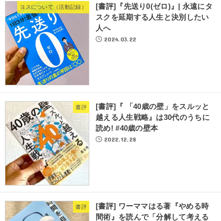
[書評]『先送り0(ゼロ)』| 永遠にタ
ヨスについて（活動記録）
スクを延期する人生と決別したい
人へ
2024.03.22
[書評]『 「40歳の壁」をスルッと
書評
越える人生戦略』は30代のうちに
読め! #40歳の壁本
2022.12.28
[書評] ワーママはる著『やめる時
書評
間術』を読んで「分解して考える