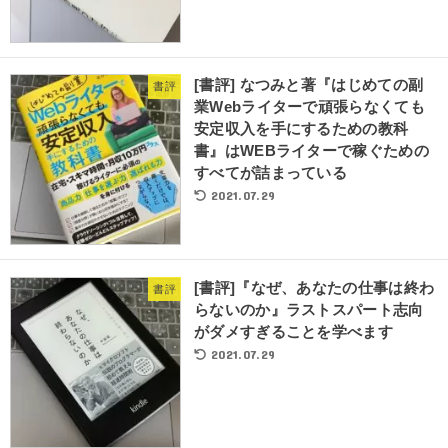
[書評] なつみと著『はじめての副
書評
業Webライターで頑張らなくても
安定収入を手にするための教科
書』はWEBライターで稼ぐための
すべてが詰まっている
2021.07.29
[書評]『なぜ、あなたの仕事は終わ
書評
らないのか』ラストスパート志向
がダメすぎることを学べます
2021.07.29