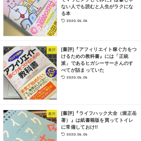
ない人でも読むと人生がラクにな
る本
2020.06.06
[書評]『アフィリエイト稼ぐ力をつ
書評
けるための教科書』には「正統
派」であるヒガシーサーさんのす
べてが詰まっていた
2020.06.06
[書評]『ライフハック大全（堀正岳
書評
著）』は紙書籍版を買ってトイレ
に常備しておけ!!
2020.06.06