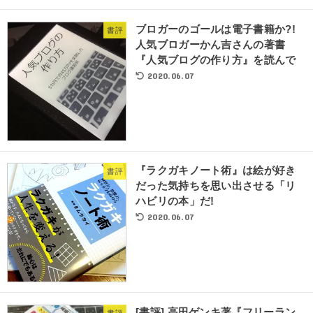
ブロガーのゴールは電子書籍か?!
書評
人気ブロガーかん吉さんの著書
『人気ブログの作り方』を読んで
2020.06.07
『ラクガキノート術』は絵が好き
書評
だった気持ちを思い出させる「リ
ハビリの本」だ!
2020.06.07
[書評] 高田ゲンキ著『フリーラン
書評