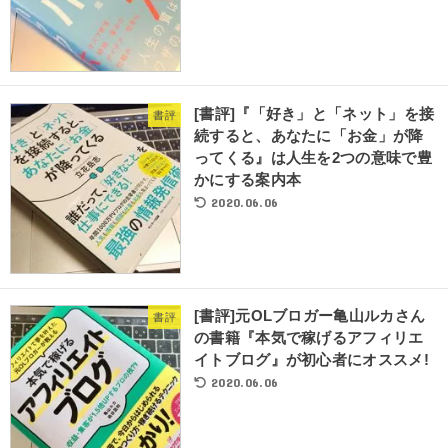
[書評]『「好き」と「ネット」を接
書評
続すると、あなたに「お金」が降
ってくる』は人生を2つの意味で豊
かにする案内本
2020.06.06
[書評]元OLブロガー亀山ルカさん
書評
の書籍『本気で稼げるアフィリエ
イトブログ』が初心者にオススメ!
2020.06.06