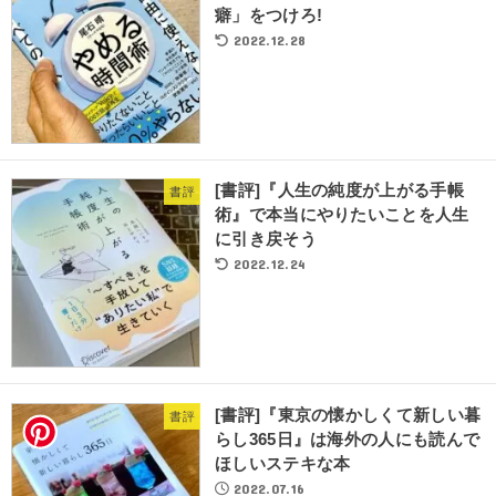
癖」をつけろ!
2022.12.28
[書評]『人生の純度が上がる手帳
書評
術』で本当にやりたいことを人生
に引き戻そう
2022.12.24
[書評]『東京の懐かしくて新しい暮
書評
らし365日』は海外の人にも読んで
ほしいステキな本
2022.07.16