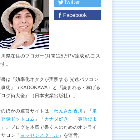
Twitter
Facebook
香川県在住のブロガー(月間125万PV達成)のヨス
です。
著書は『効率化オタクが実践する 光速パソコン
仕事術』（KADOKAWA）と『読まれる・稼げる
ブログ術大全』（日本実業出版社）。
そのほかの運営サイトは「
わんさか香川
」「
単
語登録ドットコム
」「
カナダ好き
」「
英語びよ
り
」。ブログを本気で書く人のためのオンライ
ンサロン「
ヨッセンスクール
」を運営。