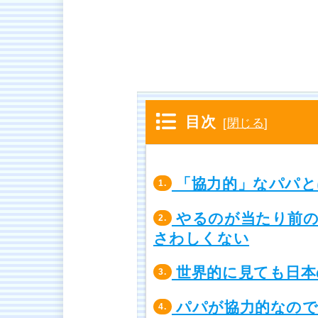
目次
[
閉じる
]
「協力的」なパパと
1.
やるのが当たり前の
2.
さわしくない
世界的に見ても日本
3.
パパが協力的なので
4.