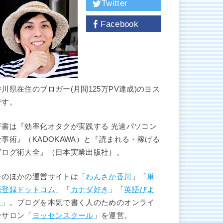
Twitter
Facebook
香川県在住のブロガー(月間125万PV達成)のヨス
です。
著書は『効率化オタクが実践する 光速パソコン
仕事術』（KADOKAWA）と『読まれる・稼げる
ブログ術大全』（日本実業出版社）。
そのほかの運営サイトは「
わんさか香川
」「
単
語登録ドットコム
」「
カナダ好き
」「
英語びよ
り
」。ブログを本気で書く人のためのオンライ
ンサロン「
ヨッセンスクール
」を運営。