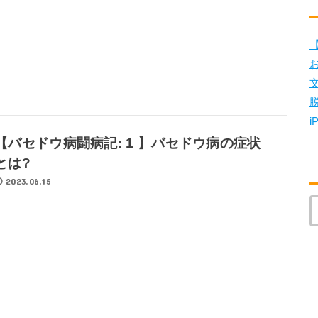
【
i
【バセドウ病闘病記: 1 】バセドウ病の症状
とは?
2023.06.15