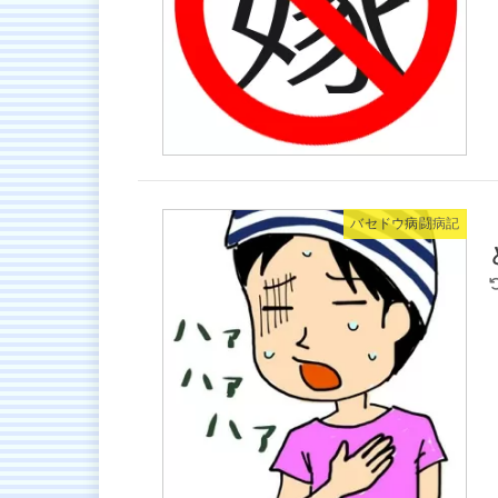
バセドウ病闘病記