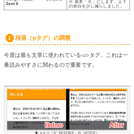
※ 基本「 0 」にします。上下
2em 0
の余白を少し減らしました。
段落（pタグ）の調整
今度は最も文章に使われている
<p>
タグ。これは一
番読みやすさに関わるので重要です。
pタグ（左: BEFORE・右: AFTER）