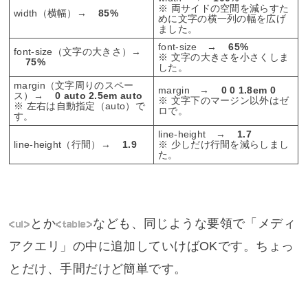
※ 両サイドの空間を減らすた
width（横幅）→
85%
めに文字の横一列の幅を広げ
ました。
font-size →
65%
font-size（文字の大きさ）→
※ 文字の大きさを小さくしま
75%
した。
margin（文字周りのスペー
margin →
0 0 1.8em 0
ス）→
0 auto 2.5em auto
※ 文字下のマージン以外はゼ
※ 左右は自動指定（auto）で
ロで。
す。
line-height →
1.7
line-height（行間）→
1.9
※ 少しだけ行間を減らしまし
た。
<ul>
とか
<table>
なども、同じような要領で「メディ
アクエリ」の中に追加していけばOKです。ちょっ
とだけ、手間だけど簡単です。