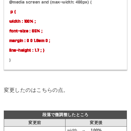
@media screen and (max-width: 480px) {
p {
width : 100% ;
font-size : 65% ;
margin : 0 0 1.8em 0 ;
line-height : 1.7 ; }
}
変更したのはこちらの点。
段落で微調整したところ
変更前
変更後
width →
100%