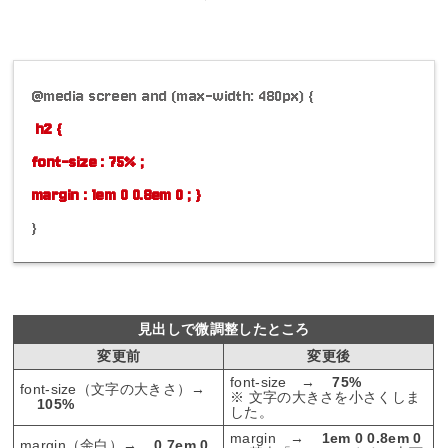
@media screen and (max-width: 480px) {
h2 {
font-size : 75% ;
margin : 1em 0 0.8em 0 ; }
}
見出しで微調整したところ
変更前
変更後
font-size →
75%
font-size（文字の大きさ）→
※ 文字の大きさを小さくしま
105%
した。
margin →
1em 0 0.8em 0
margin（余白）→
0.7em 0