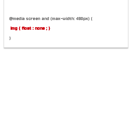
@media screen and (max-width: 480px) {
img { float : none ; }
}