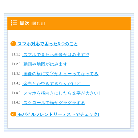
目次
[
閉じる
]
スマホ対応で困った6つのこと
1.
スマホで見たら画像がはみ出す?!
1.1.
動画や地図がはみ出す
1.2.
画像の横に文字がキューってなってる
1.3.
余白とか空きすぎなんだけど……
1.4.
スマホを横向きにしたら文字が大きい!
1.5.
スクロールで横がグラグラする
1.6.
モバイルフレンドリーテストでチェック!
2.