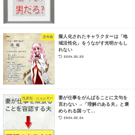
擬人化されたキャラクターは「地
思考癖
域活性化」をうながす光明かもし
れない
2024.05.20
妻が仕事をがんばることに文句を
性差別・ジェンダー
言わない →「理解のある夫」と褒
められる国って…
2024.02.24