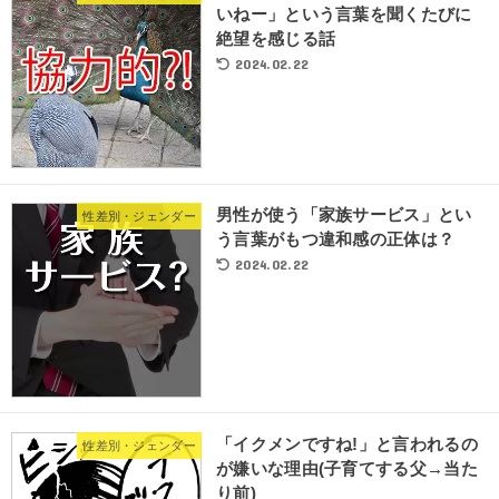
いねー」という言葉を聞くたびに
絶望を感じる話
2024.02.22
男性が使う「家族サービス」とい
性差別・ジェンダー
う言葉がもつ違和感の正体は？
2024.02.22
「イクメンですね!」と言われるの
性差別・ジェンダー
が嫌いな理由(子育てする父→当た
り前)