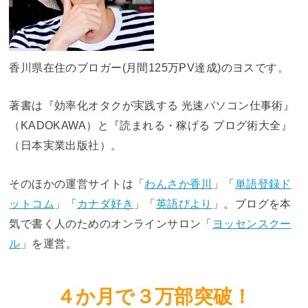
香川県在住のブロガー(月間125万PV達成)のヨスです。
著書は『効率化オタクが実践する 光速パソコン仕事術』
（KADOKAWA）と『読まれる・稼げる ブログ術大全』
（日本実業出版社）。
そのほかの運営サイトは「
わんさか香川
」「
単語登録ド
ットコム
」「
カナダ好き
」「
英語びより
」。ブログを本
気で書く人のためのオンラインサロン「
ヨッセンスクー
ル
」を運営。
４か月で３万部突破！