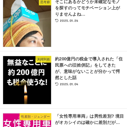
そこにあるかどうか未確定なモノ
思考癖
を探すのってモチベーション上が
りませんよね…
2025.01.26
約200億円の税金で導入された「住
夫婦別姓
民票への旧姓併記」をしてきた
が、意味がないことが分かって愕
然とした話
2025.01.04
「女性専用車両」は男性差別? 境目
性差別・ジェンダー
がオカシイのは確かに差別だが…