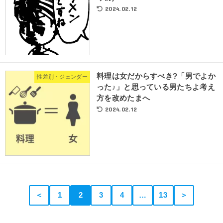
2024.02.12
料理は女だからすべき?「男でよか
性差別・ジェンダー
った♪」と思っている男たちよ考え
方を改めたまへ
2024.02.12
＜
1
2
3
4
…
13
＞