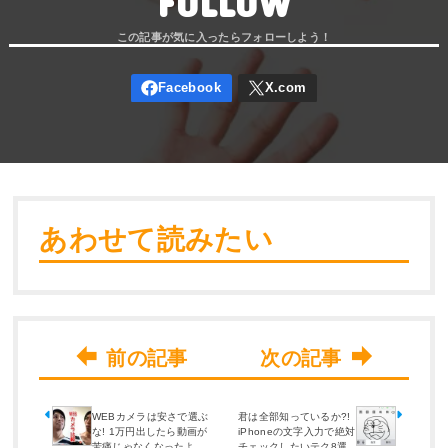
FOLLOW
あわせて読みたい
WEBカメラは安さで選ぶ
君は全部知っているか?!
な! 1万円出したら動画が
iPhoneの文字入力で絶対
苦痛じゃなくなったよ
チェックしたいテク8選