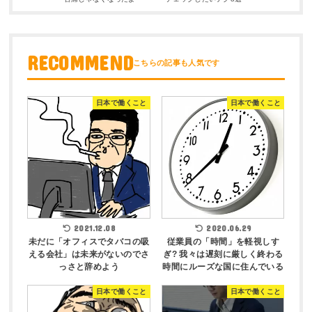
RECOMMEND
日本で働くこと
日本で働くこと
2021.12.08
2020.06.29
未だに「オフィスでタバコの吸
従業員の「時間」を軽視しす
える会社」は未来がないのでさ
ぎ? 我々は遅刻に厳しく終わる
っさと辞めよう
時間にルーズな国に住んでいる
日本で働くこと
日本で働くこと