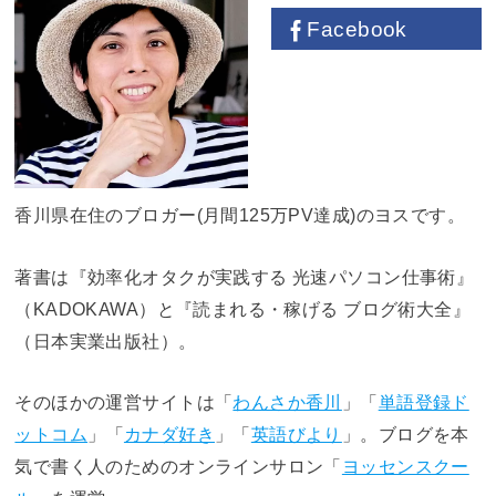
Facebook
香川県在住のブロガー(月間125万PV達成)のヨスです。
著書は『効率化オタクが実践する 光速パソコン仕事術』
（KADOKAWA）と『読まれる・稼げる ブログ術大全』
（日本実業出版社）。
そのほかの運営サイトは「
わんさか香川
」「
単語登録ド
ットコム
」「
カナダ好き
」「
英語びより
」。ブログを本
気で書く人のためのオンラインサロン「
ヨッセンスクー