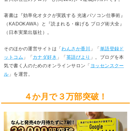
著書は『効率化オタクが実践する 光速パソコン仕事術』
（KADOKAWA）と『読まれる・稼げる ブログ術大全』
（日本実業出版社）。
そのほかの運営サイトは「
わんさか香川
」「
単語登録ド
ットコム
」「
カナダ好き
」「
英語びより
」。ブログを本
気で書く人のためのオンラインサロン「
ヨッセンスクー
ル
」を運営。
４か月で３万部突破！