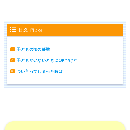
目次
[
閉じる
]
子どもの頃の経験
1.
子どもがいないときはOKだけど
2.
つい言ってしまった時は
3.