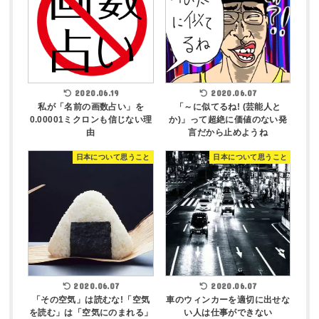
2020.06.19
2020.06.07
私が「名前の画数占い」を
「～に似てるね! (芸能人と
0.00001ミクロンも信じない理
か)」って超絶に価値のない発
由
言だから止めようね
日本について思うこと
日本について思うこと
2020.06.07
2020.06.07
「その空気」は読むな!「空気
車のウィンカーを適切に出せな
を読む」は「空気にのまれる」
い人は仕事ができない