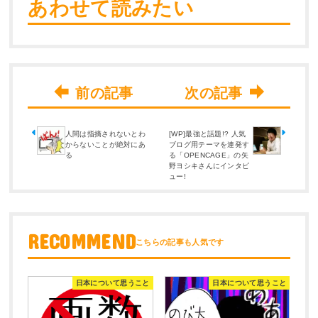
あわせて読みたい
人間は指摘されないとわ
[WP]最強と話題!? 人気
からないことが絶対にあ
ブログ用テーマを連発す
る
る「OPENCAGE」の矢
野ヨシキさんにインタビ
ュー!
RECOMMEND
日本について思うこと
日本について思うこと