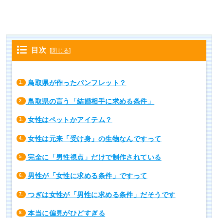
目次
[
閉じる
]
鳥取県が作ったパンフレット？
1.
鳥取県の言う「結婚相手に求める条件」
2.
女性はペットかアイテム？
3.
女性は元来「受け身」の生物なんですって
4.
完全に「男性視点」だけで制作されている
5.
男性が「女性に求める条件」ですって
6.
つぎは女性が「男性に求める条件」だそうです
7.
本当に偏見がひどすぎる
8.