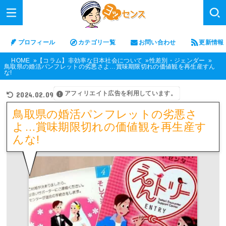
プロフィール
カテゴリ一覧
お問い合わせ
更新情報
HOME
【コラム】非効率な日本社会について
性差別・ジェンダー
鳥取県の婚活パンフレットの劣悪さよ…賞味期限切れの価値観を再生産すん
な!
アフィリエイト広告を利用しています。
2024.02.09
鳥取県の婚活パンフレットの劣悪さ
よ…賞味期限切れの価値観を再生産す
んな!