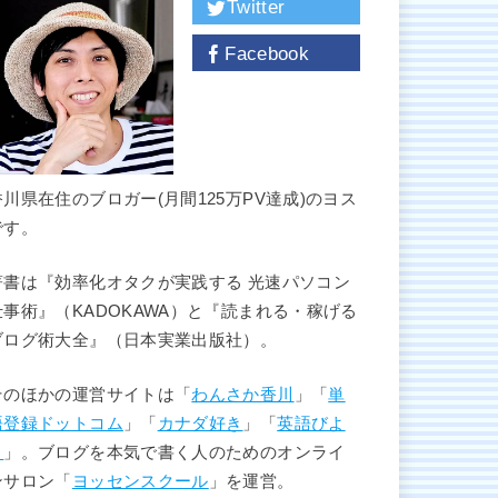
Twitter
Facebook
香川県在住のブロガー(月間125万PV達成)のヨス
です。
著書は『効率化オタクが実践する 光速パソコン
仕事術』（KADOKAWA）と『読まれる・稼げる
ブログ術大全』（日本実業出版社）。
そのほかの運営サイトは「
わんさか香川
」「
単
語登録ドットコム
」「
カナダ好き
」「
英語びよ
り
」。ブログを本気で書く人のためのオンライ
ンサロン「
ヨッセンスクール
」を運営。