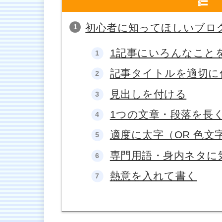
初心者に知ってほしいブロ
1記事にいろんなこと
記事タイトルを適切に
見出しを付ける
1つの文章・段落を長
適度に太字（OR 色文
専門用語・身内ネタに
熱意を入れて書く