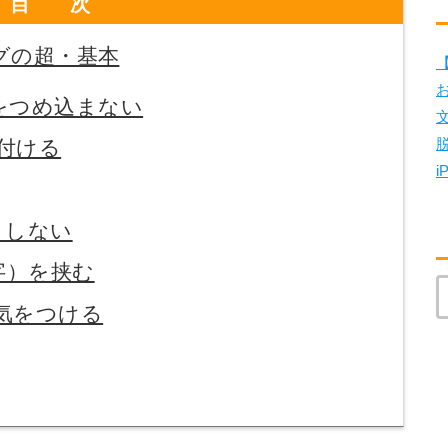
目次
グの超・基本
【
をつめ込まない
付ける
i
くしない
字）を挟む
気をつける