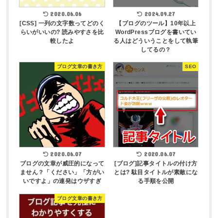
2020.06.06
2024.09.27
[CSS] 一列の文字数ってどのく
【ブログのツール】10年以上
らいがいいの? 読みやすさを比
WordPressブログを書いてい
較したよ
る人はどういうことをして執筆
してるの？
ブログ文章の書き方
SEO
2020.06.07
2020.06.07
ブログの文章が威圧的になって
[ブログ]記事タイトルの付け方
ません？「ください」「方がい
とは? 駄目タイトルが素敵にな
いですよ」の連発はウザすぎ
る手順を公開
ブログ文章の書き方