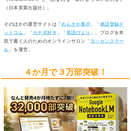
（日本実業出版社）。
そのほかの運営サイトは「
わんさか香川
」「
単語登録ド
ットコム
」「
カナダ好き
」「
英語びより
」。ブログを本
気で書く人のためのオンラインサロン「
ヨッセンスクー
ル
」を運営。
４か月で３万部突破！