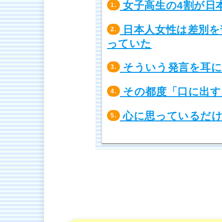
女子高生の4割が日
1.
日本人女性は差別を
2.
っていた
そういう発言を耳に
3.
その都度「口に出す
4.
心に思っているだけ
5.