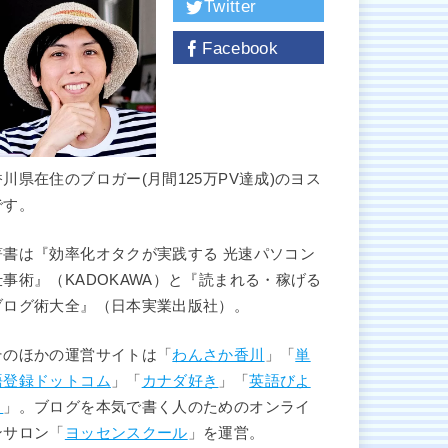
Twitter
Facebook
香川県在住のブロガー(月間125万PV達成)のヨス
です。
著書は『効率化オタクが実践する 光速パソコン
仕事術』（KADOKAWA）と『読まれる・稼げる
ブログ術大全』（日本実業出版社）。
そのほかの運営サイトは「
わんさか香川
」「
単
語登録ドットコム
」「
カナダ好き
」「
英語びよ
り
」。ブログを本気で書く人のためのオンライ
ンサロン「
ヨッセンスクール
」を運営。