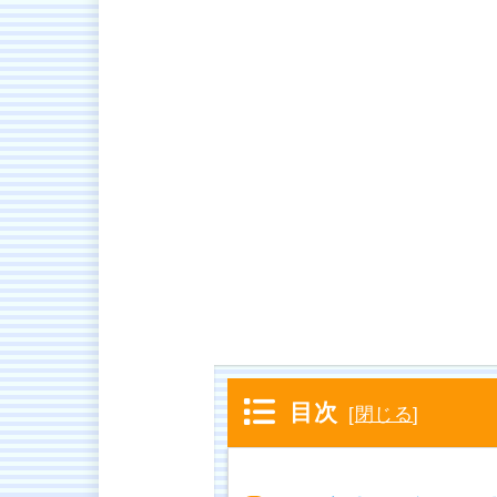
目次
[
閉じる
]