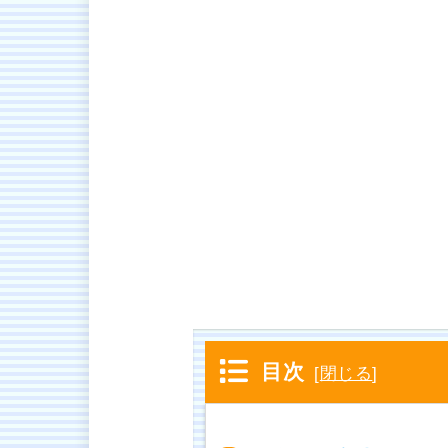
目次
[
閉じる
]