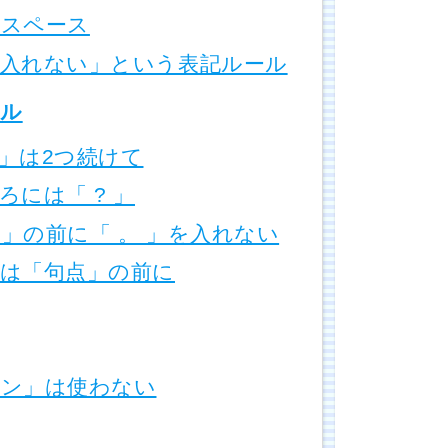
スペース
入れない」という表記ルール
ル
」は2つ続けて
には「 ? 」
」の前に「 。 」を入れない
は「句点」の前に
ン」は使わない