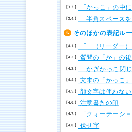
「かっこ」の中に
3.3.
「半角スペースを
3.4.
そのほかの表記ルー
4.
「…（リーダー）
4.1.
質問の「か」の後ろ
4.2.
「かぎかっこ閉じ
4.3.
文末の「かっこ」
4.4.
顔文字は使わない
4.5.
注意書きの印
4.6.
「クォーテーショ
4.7.
伏せ字
4.8.