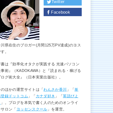
Twitter
Facebook
香川県在住のブロガー(月間125万PV達成)のヨス
です。
著書は『効率化オタクが実践する 光速パソコン
仕事術』（KADOKAWA）と『読まれる・稼げる
ブログ術大全』（日本実業出版社）。
そのほかの運営サイトは「
わんさか香川
」「
単
語登録ドットコム
」「
カナダ好き
」「
英語びよ
り
」。ブログを本気で書く人のためのオンライ
ンサロン「
ヨッセンスクール
」を運営。