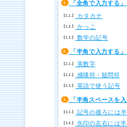
「全角で入力する」
1.
カタカナ
1.1.
かっこ
1.2.
数学の記号
1.3.
「半角で入力する」
2.
英数字
2.1.
感嘆符・疑問符
2.2.
英語で使う記号
2.3.
「半角スペースを入
3.
記号の後ろには半
3.1.
矢印の左右には半
3.2.