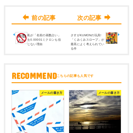
私が「名前の画数占い」
さすがKUMONの玩具!
を0.00001ミクロンも信
「くみくみスロープ」が
じない理由
最高によく考えられてい
る件
RECOMMEND
メールの書き方
メールの書き方