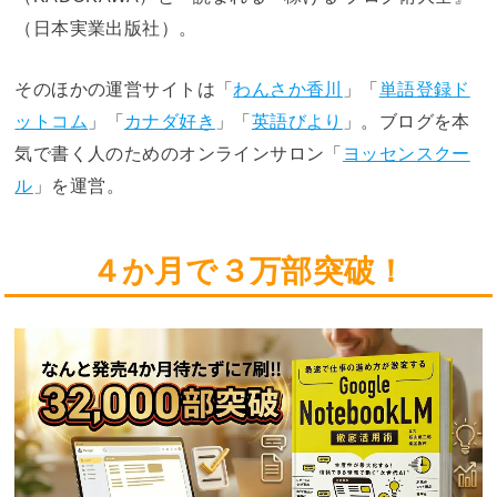
（日本実業出版社）。
そのほかの運営サイトは「
わんさか香川
」「
単語登録ド
ットコム
」「
カナダ好き
」「
英語びより
」。ブログを本
気で書く人のためのオンラインサロン「
ヨッセンスクー
ル
」を運営。
４か月で３万部突破！