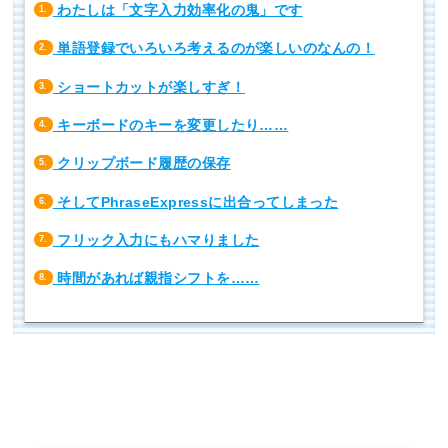
わたしは「文字入力効率化の鬼」です
1.
単語登録でいろいろ考えるのが楽しいのなんの！
2.
ショートカットが楽しすぎ！
3.
キーボードのキーを変更したり……
4.
クリップボード履歴の保存
5.
そしてPhraseExpressに出合ってしまった
6.
フリック入力にもハマりました
7.
時間があれば親指シフトを……
8.