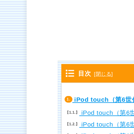
目次
[
閉じる
]
iPod touch（第
1.
iPod touch
1.1.
iPod touch（
1.2.