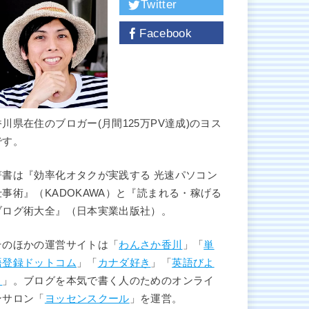
Twitter
Facebook
香川県在住のブロガー(月間125万PV達成)のヨス
です。
著書は『効率化オタクが実践する 光速パソコン
仕事術』（KADOKAWA）と『読まれる・稼げる
ブログ術大全』（日本実業出版社）。
そのほかの運営サイトは「
わんさか香川
」「
単
語登録ドットコム
」「
カナダ好き
」「
英語びよ
り
」。ブログを本気で書く人のためのオンライ
ンサロン「
ヨッセンスクール
」を運営。