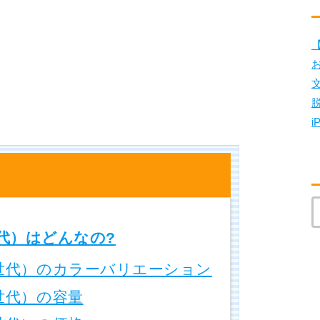
【
i
6世代）はどんなの?
（第6世代）のカラーバリエーション
第6世代）の容量