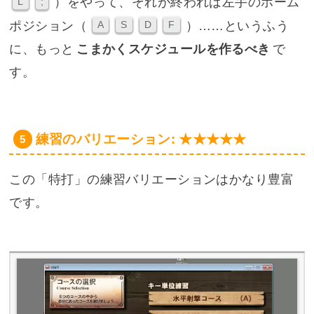
）をやって、それが終われば左手のホーム
L
;
ポジション（
）……というふう
A
S
D
F
に、もっと
こまかくスケジュールを作るべき
で
す。
練習のバリエーション: ★★★★★
この「特打」の練習バリエーションはかなり豊富
です。