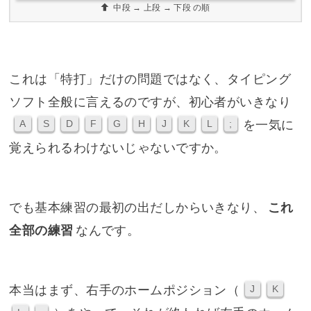
中段 → 上段 → 下段 の順
これは「特打」だけの問題ではなく、タイピング
ソフト全般に言えるのですが、初心者がいきなり
を一気に
A
S
D
F
G
H
J
K
L
;
覚えられるわけないじゃないですか。
でも基本練習の最初の出だしからいきなり、
これ
全部の練習
なんです。
本当はまず、右手のホームポジション（
J
K