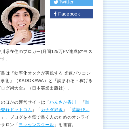
Twitter
Facebook
香川県在住のブロガー(月間125万PV達成)のヨス
です。
著書は『効率化オタクが実践する 光速パソコン
仕事術』（KADOKAWA）と『読まれる・稼げる
ブログ術大全』（日本実業出版社）。
そのほかの運営サイトは「
わんさか香川
」「
単
語登録ドットコム
」「
カナダ好き
」「
英語びよ
り
」。ブログを本気で書く人のためのオンライ
ンサロン「
ヨッセンスクール
」を運営。