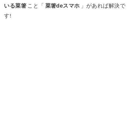
いる菜箸
こと「
菜箸deスマホ
」があれば解決で
す!