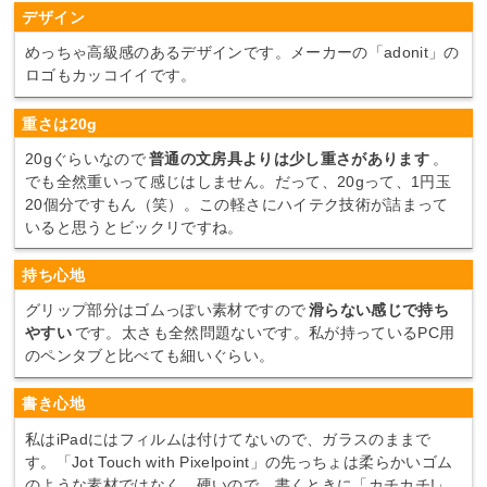
デザイン
めっちゃ高級感のあるデザインです。メーカーの「adonit」の
ロゴもカッコイイです。
重さは20g
20gぐらいなので
普通の文房具よりは少し重さがあります
。
でも全然重いって感じはしません。だって、20gって、1円玉
20個分ですもん（笑）。この軽さにハイテク技術が詰まって
いると思うとビックリですね。
持ち心地
グリップ部分はゴムっぽい素材ですので
滑らない感じで持ち
やすい
です。太さも全然問題ないです。私が持っているPC用
のペンタブと比べても細いぐらい。
書き心地
私はiPadにはフィルムは付けてないので、ガラスのままで
す。「Jot Touch with Pixelpoint」の先っちょは柔らかいゴム
のような素材ではなく、硬いので、書くときに「カチカチ!」