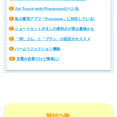
Jot Touch with Pixelpointのペン先
5.
私の愛用アプリ「Procreate」に対応している!
6.
ショートカットボタンの便利さが実は最強かも
7.
「消しゴム」と「ブラシ」の設定がオススメ
8.
パームリジェクション機能
9.
充電が必要だけど簡単に!
10.
開封の儀!