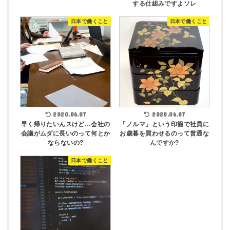
する仕組みですよソレ
日本で働くこと
日本で働くこと
2020.06.07
2020.06.07
早く帰りたいんスけど…会社の
「ノルマ」という印籠で社員に
会議がムダに長いのって何とか
お歳暮を買わせるのって普通な
ならないの?
んですか?
日本で働くこと