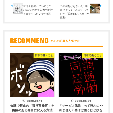
君は全部知っているか?!
この発想はなかった! 菜
iPhoneの文字入力で絶対
箸にタッチペンがくっつ
チェックしたいテク8選
いた「菜箸deスマホ」が
便利!
RECOMMEND
日本で働くこと
日本で働くこと
2020.06.19
2020.06.29
会議で禁止の「独り言発言」を
「サービス残業」って呼ぶのや
価値のある発言に変える方法
めません? 働けば働くほど損を