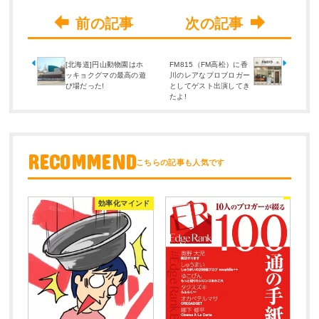
[北海道]円山動物園はホ
FM815（FM高松）に香
ッキョクグマの最高の遊
川のレアなプロブロガー
び場だった!
としてゲスト出演してき
たよ!
RECOMMEND
効率化マインド