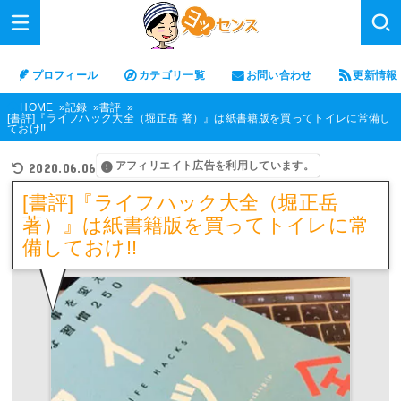
プロフィール
カテゴリ一覧
お問い合わせ
更新情報
HOME
記録
書評
[書評]『ライフハック大全（堀正岳 著）』は紙書籍版を買ってトイレに常備し
ておけ!!
アフィリエイト広告を利用しています。
2020.06.06
[書評]『ライフハック大全（堀正岳
著）』は紙書籍版を買ってトイレに常
備しておけ!!