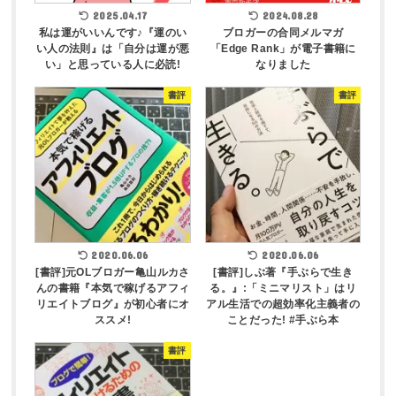
2025.04.17
2024.08.28
私は運がいいんです♪『運のい
ブロガーの合同メルマガ
い人の法則』は「自分は運が悪
「Edge Rank」が電子書籍に
い」と思っている人に必読!
なりました
書評
書評
2020.06.06
2020.06.06
[書評]元OLブロガー亀山ルカさ
[書評]しぶ著『手ぶらで生き
んの書籍『本気で稼げるアフィ
る。』:「ミニマリスト」はリ
リエイトブログ』が初心者にオ
アル生活での超効率化主義者の
ススメ!
ことだった! #手ぶら本
書評