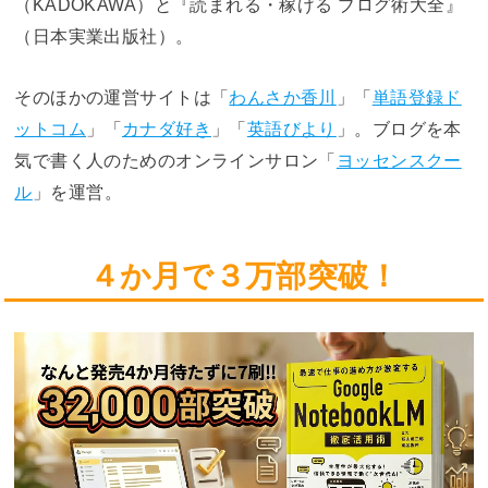
（KADOKAWA）と『読まれる・稼げる ブログ術大全』
（日本実業出版社）。
そのほかの運営サイトは「
わんさか香川
」「
単語登録ド
ットコム
」「
カナダ好き
」「
英語びより
」。ブログを本
気で書く人のためのオンラインサロン「
ヨッセンスクー
ル
」を運営。
４か月で３万部突破！