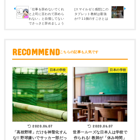
「仕事を辞めないでくれ
[スマイルゼミ感想]この
と上司に言われて辞めら
タブレット教材は最強
れない」と自慢してない
か!? 11個のすごさとは
でさっさと辞めましょう
RECOMMEND
日本の学校
日本の学校
2020.06.07
2020.06.07
「高校野球」だけを神聖化すん
世界一ルーズな日本人は学校で
な!! 野球嫌いでサッカー部だっ
作られる! 教師が「休み時間」