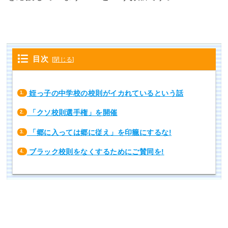
目次
[
閉じる
]
姪っ子の中学校の校則がイカれているという話
1.
「クソ校則選手権」を開催
2.
「郷に入っては郷に従え」を印籠にするな!
3.
ブラック校則をなくするためにご賛同を!
4.