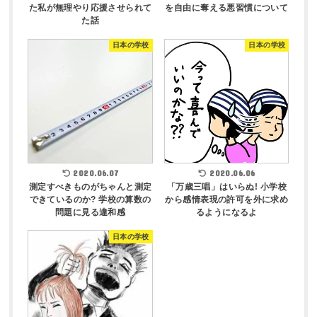
た私が無理やり応援させられて
を自由に奪える悪習慣について
た話
日本の学校
日本の学校
2020.06.07
2020.06.06
測定すべきものがちゃんと測定
「万歳三唱」はいらぬ! 小学校
できているのか? 学校の算数の
から感情表現の許可を外に求め
問題に見る違和感
るようになるよ
日本の学校