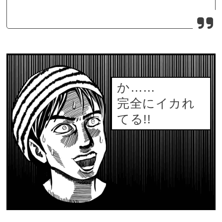
か……
完全にイカれ
てる!!