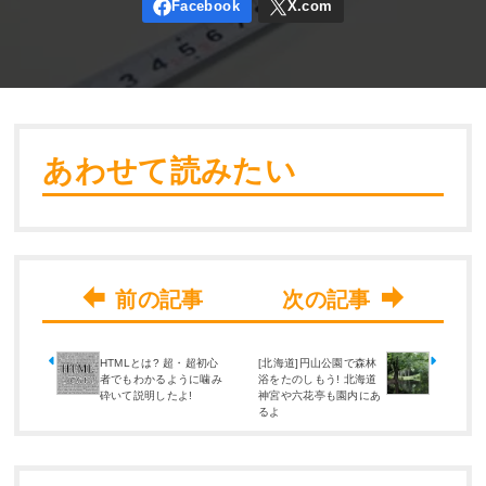
あわせて読みたい
HTMLとは? 超・超初心
[北海道]円山公園で森林
者でもわかるように噛み
浴をたのしもう! 北海道
砕いて説明したよ!
神宮や六花亭も園内にあ
るよ