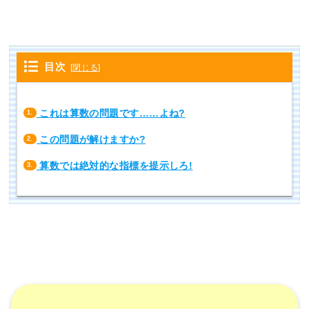
目次
[
閉じる
]
これは算数の問題です……よね?
1.
この問題が解けますか?
2.
算数では絶対的な指標を提示しろ!
3.