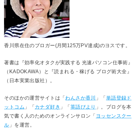
香川県在住のブロガー(月間125万PV達成)のヨスです。
著書は『効率化オタクが実践する 光速パソコン仕事術』
（KADOKAWA）と『読まれる・稼げる ブログ術大全』
（日本実業出版社）。
そのほかの運営サイトは「
わんさか香川
」「
単語登録ド
ットコム
」「
カナダ好き
」「
英語びより
」。ブログを本
気で書く人のためのオンラインサロン「
ヨッセンスクー
ル
」を運営。