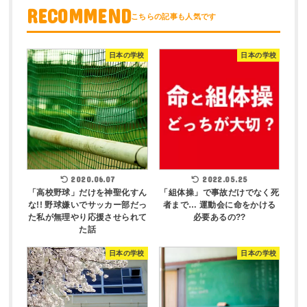
RECOMMEND
日本の学校
日本の学校
2020.06.07
2022.05.25
「高校野球」だけを神聖化すん
「組体操」で事故だけでなく死
な!! 野球嫌いでサッカー部だっ
者まで… 運動会に命をかける
た私が無理やり応援させられて
必要あるの??
た話
日本の学校
日本の学校