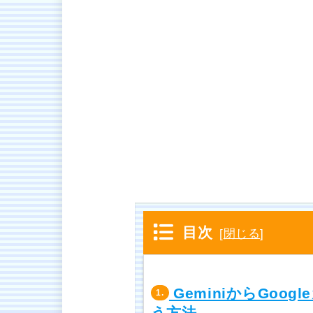
目次
[
閉じる
]
GeminiからGoo
1.
う方法