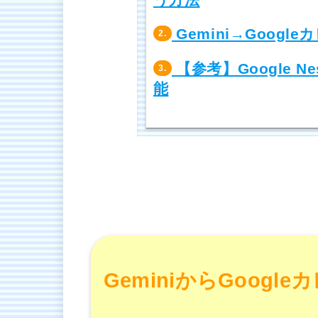
Gemini→Goog
2.
【参考】Google 
3.
能
GeminiからGoog