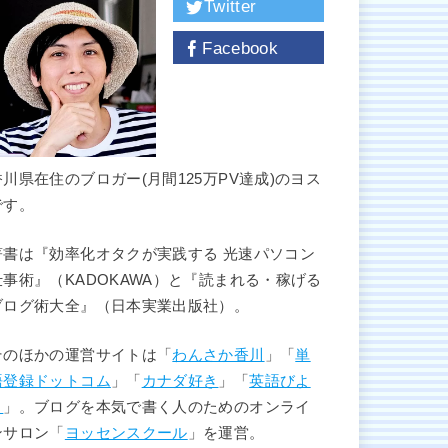
Twitter
Facebook
香川県在住のブロガー(月間125万PV達成)のヨス
です。
著書は『効率化オタクが実践する 光速パソコン
仕事術』（KADOKAWA）と『読まれる・稼げる
ブログ術大全』（日本実業出版社）。
そのほかの運営サイトは「
わんさか香川
」「
単
語登録ドットコム
」「
カナダ好き
」「
英語びよ
り
」。ブログを本気で書く人のためのオンライ
ンサロン「
ヨッセンスクール
」を運営。