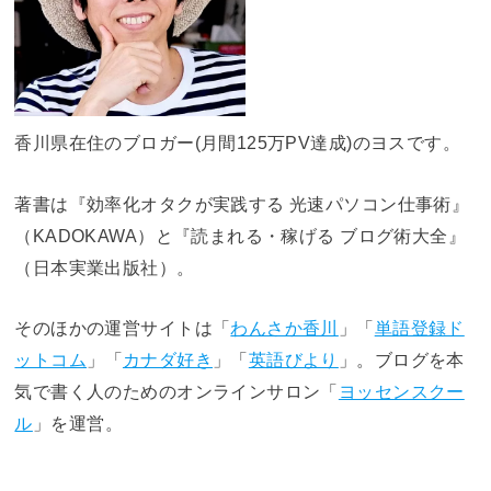
香川県在住のブロガー(月間125万PV達成)のヨスです。
著書は『効率化オタクが実践する 光速パソコン仕事術』
（KADOKAWA）と『読まれる・稼げる ブログ術大全』
（日本実業出版社）。
そのほかの運営サイトは「
わんさか香川
」「
単語登録ド
ットコム
」「
カナダ好き
」「
英語びより
」。ブログを本
気で書く人のためのオンラインサロン「
ヨッセンスクー
ル
」を運営。