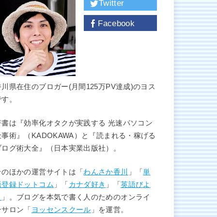
Twitter
Facebook
香川県在住のブロガー(月間125万PV達成)のヨス
です。
著書は『効率化オタクが実践する 光速パソコン
仕事術』（KADOKAWA）と『読まれる・稼げる
ブログ術大全』（日本実業出版社）。
そのほかの運営サイトは「
わんさか香川
」「
単
語登録ドットコム
」「
カナダ好き
」「
英語びよ
り
」。ブログを本気で書く人のためのオンライ
ンサロン「
ヨッセンスクール
」を運営。