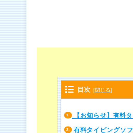
目次
[
閉じる
]
【お知らせ】有料タ
1.
有料タイピングソフ
2.