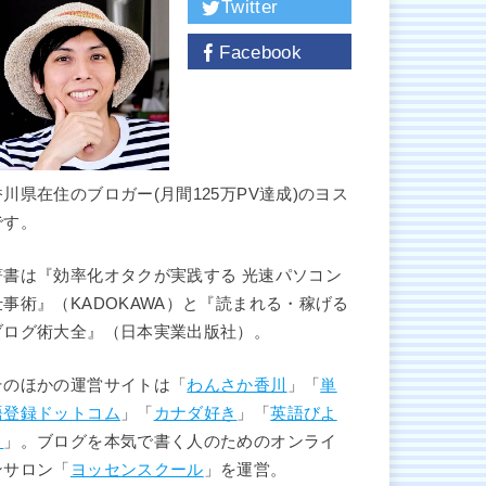
Twitter
Facebook
香川県在住のブロガー(月間125万PV達成)のヨス
です。
著書は『効率化オタクが実践する 光速パソコン
仕事術』（KADOKAWA）と『読まれる・稼げる
ブログ術大全』（日本実業出版社）。
そのほかの運営サイトは「
わんさか香川
」「
単
語登録ドットコム
」「
カナダ好き
」「
英語びよ
り
」。ブログを本気で書く人のためのオンライ
ンサロン「
ヨッセンスクール
」を運営。