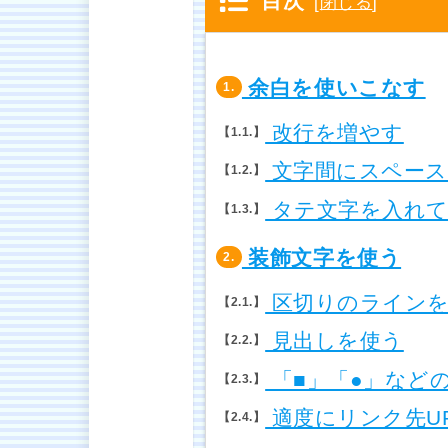
目次
[
閉じる
]
余白を使いこなす
1.
改行を増やす
1.1.
文字間にスペース
1.2.
タテ文字を入れ
1.3.
装飾文字を使う
2.
区切りのライン
2.1.
見出しを使う
2.2.
「■」「●」など
2.3.
適度にリンク先U
2.4.