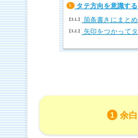
タテ方向を意識する
3.
箇条書きにまと
3.1.
矢印をつかってタ
3.2.
余