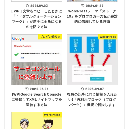
2021.09.23
2024.01.29
[ WP ] 文章をコピーしたときに
WordPressテーマ「ストーク
「 ”（ダブルクォーテーション
19」をプロブロガーの私が絶対
マーク）」が勝手に全角になる
的に信頼している理由
のを防ぐ方法
ブログの作り方
WordPress
2020.06.06
2025.09.07
[WP]Google Search Console
複数の記事に同じ情報を入れた
に登録してXMLサイトマップを
い!「再利用ブロック（ブログ
送信する方法
パーツ）」機能で解決します
WordPress