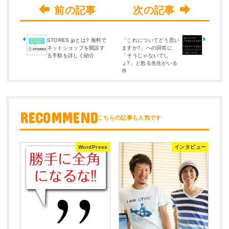
STORES.jpとは? 無料で
「これについてどう思い
ネットショップを開設す
ますか?」への回答に
る手順を詳しく紹介
「そうじゃないでし
ょ?」と怒る先生がいる
件
RECOMMEND
WordPress
インタビュー