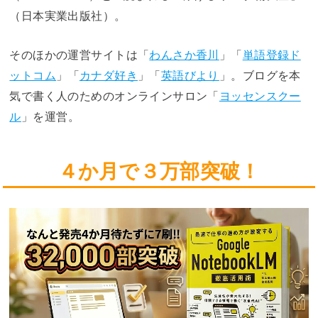
（日本実業出版社）。
そのほかの運営サイトは「
わんさか香川
」「
単語登録ド
ットコム
」「
カナダ好き
」「
英語びより
」。ブログを本
気で書く人のためのオンラインサロン「
ヨッセンスクー
ル
」を運営。
４か月で３万部突破！