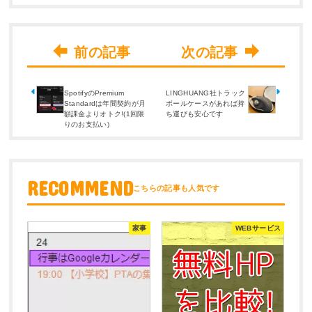
SpotifyのPremium
LINGHUANG社トラック
Standardは年間契約が月
ボールケースがあれば持
額課金よりオトク!(1回限
ち運びも安心です
りのお支払い)
RECOMMEND
家事
WEBサービス