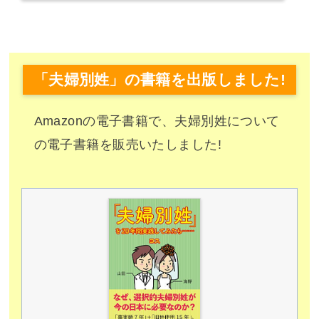
「夫婦別姓」の書籍を出版しました!
Amazonの電子書籍で、夫婦別姓について
の電子書籍を販売いたしました!