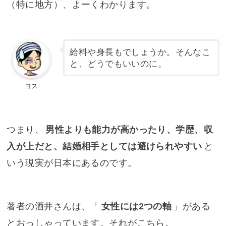
（特に地方）、よーくわかります。
給料や身長もでしょうか。そんなこ
と、どうでもいいのに。
ヨス
つまり、
男性よりも能力が高かったり、学歴、収
入が上だと、結婚相手としては避けられやすい
と
いう現実が日本にあるのです。
著者の酒井さんは、「
女性には2つの軸
」がある
とおっしゃっています。それがこちら。