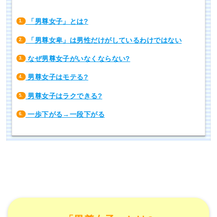
「男尊女子」とは?
1.
「男尊女卑」は男性だけがしているわけではない
2.
なぜ男尊女子がいなくならない?
3.
男尊女子はモテる?
4.
男尊女子はラクできる?
5.
一歩下がる→一段下がる
6.