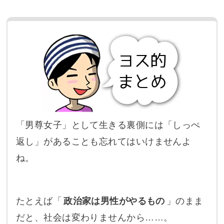
「男尊女子」として生きる裏側には「しっぺ
返し」があることも忘れてはいけませんよ
ね。
たとえば「
政治家は男性がやるもの
」のまま
だと、社会は変わりませんから……。