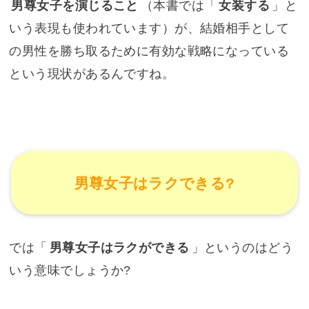
男尊女子を演じること
（本書では「
女装する
」と
いう表現も使われています）が、結婚相手として
の男性を勝ち取るために有効な戦略になっている
という現状があるんですね。
男尊女子はラクできる?
では「
男尊女子はラクができる
」というのはどう
いう意味でしょうか?