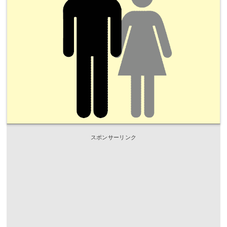
スポンサーリンク