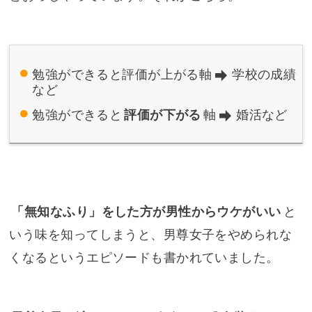
勉強ができると評価が上がる軸
学校の成績
など
勉強ができると
評価が下がる
軸
婚活など
「無知なふり」をした方が男性からウケがいい
と
いう味を知ってしまうと、男尊女子をやめられな
くなるというエピソードも書かれていました。