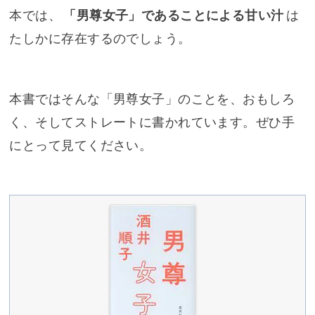
本では、
「男尊女子」であることによる甘い汁
は
たしかに存在するのでしょう。
本書ではそんな「男尊女子」のことを、おもしろ
く、そしてストレートに書かれています。ぜひ手
にとって見てください。