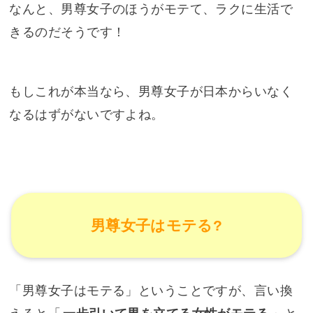
なんと、男尊女子のほうがモテて、ラクに生活で
きるのだそうです！
もしこれが本当なら、男尊女子が日本からいなく
なるはずがないですよね。
男尊女子はモテる?
「男尊女子はモテる」ということですが、言い換