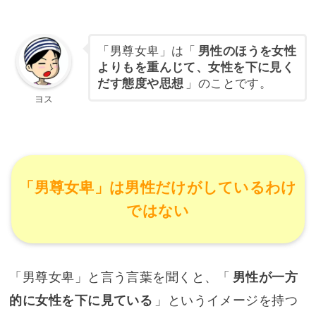
「男尊女卑」は「
男性のほうを女性
よりもを重んじて、女性を下に見く
だす態度や思想
」のことです。
ヨス
「男尊女卑」は男性だけがしているわけ
ではない
「男尊女卑」と言う言葉を聞くと、「
男性が一方
的に女性を下に見ている
」というイメージを持つ