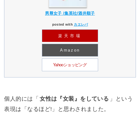
男尊女子 /集英社/酒井順子
posted with
カエレバ
楽天市場
Amazon
Yahooショッピング
個人的には「
女性は『女装』をしている
」という
表現は「なるほど!」と思わされました。