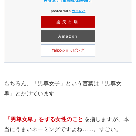
男尊女子 /集英社/酒井順子
posted with
カエレバ
楽天市場
Amazon
Yahooショッピング
もちろん、「男尊女子」という言葉は「男尊女
卑」とかけています。
「男尊女卑」をする女性のこと
を指しますが、本
当にうまいネーミングですよね……。すごい。