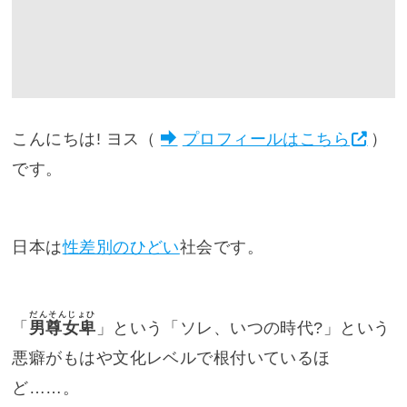
こんにちは! ヨス（
プロフィールはこちら
）
です。
日本は
性差別のひどい
社会です。
だんそんじょひ
「
男尊女卑
」という「ソレ、いつの時代?」という
悪癖がもはや文化レベルで根付いているほ
ど……。