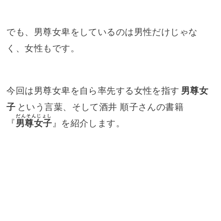
でも、男尊女卑をしているのは男性だけじゃな
く、女性もです。
今回は男尊女卑を自ら率先する女性を指す
男尊女
子
という言葉、そして酒井 順子さんの書籍
だんそんじょし
『
男尊女子
』を紹介します。