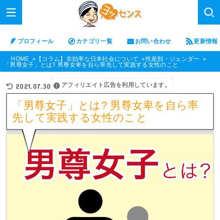
プロフィール
カテゴリ一覧
お問い合わせ
更新情報
HOME
【コラム】非効率な日本社会について
性差別・ジェンダー
「男尊女子」とは? 男尊女卑を自ら率先して実践する女性のこと
アフィリエイト広告を利用しています。
2021.07.30
「男尊女子」とは? 男尊女卑を自ら率
先して実践する女性のこと