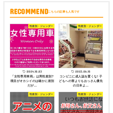
RECOMMEND
性差別・ジェンダー
性差別・ジェンダー
2024.10.03
2023.06.15
「女性専用車両」は男性差別?
コンビニに成人誌を置くな! 子
境目がオカシイのは確かに差別
どもへの害よりもおっさん優先
だが…
の日本よ…
性差別・ジェンダー
性差別・ジェンダー