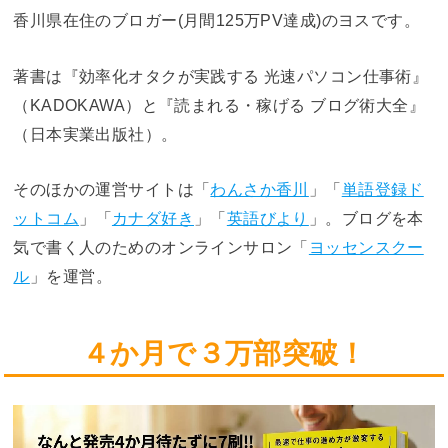
香川県在住のブロガー(月間125万PV達成)のヨスです。
著書は『効率化オタクが実践する 光速パソコン仕事術』
（KADOKAWA）と『読まれる・稼げる ブログ術大全』
（日本実業出版社）。
そのほかの運営サイトは「
わんさか香川
」「
単語登録ド
ットコム
」「
カナダ好き
」「
英語びより
」。ブログを本
気で書く人のためのオンラインサロン「
ヨッセンスクー
ル
」を運営。
４か月で３万部突破！