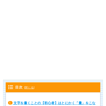
目次
[
閉じる
]
文字を書くことの【初心者】はとにかく「量」をこな
1.