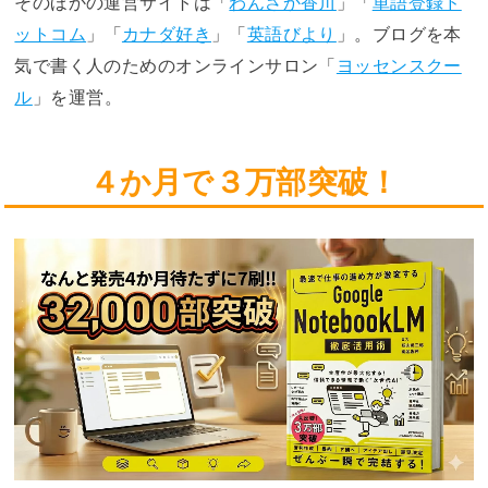
そのほかの運営サイトは「
わんさか香川
」「
単語登録ド
ットコム
」「
カナダ好き
」「
英語びより
」。ブログを本
気で書く人のためのオンラインサロン「
ヨッセンスクー
ル
」を運営。
４か月で３万部突破！