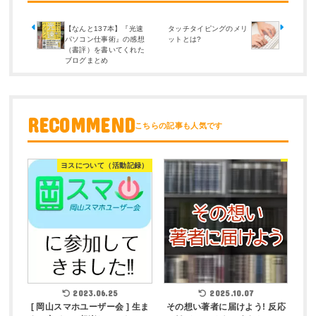
【なんと137本】『光速
タッチタイピングのメリ
パソコン仕事術』の感想
ットとは?
（書評）を書いてくれた
ブログまとめ
RECOMMEND
ヨスについて（活動記録）
2023.06.25
2025.10.07
[ 岡山スマホユーザー会 ] 生ま
その想い著者に届けよう! 反応