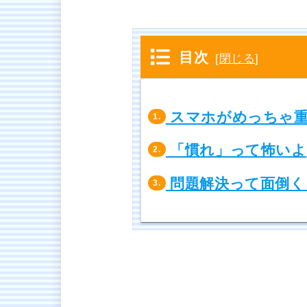
目次
[
閉じる
]
スマホがめっちゃ
1.
「慣れ」って怖いよ
2.
問題解決って面倒く
3.