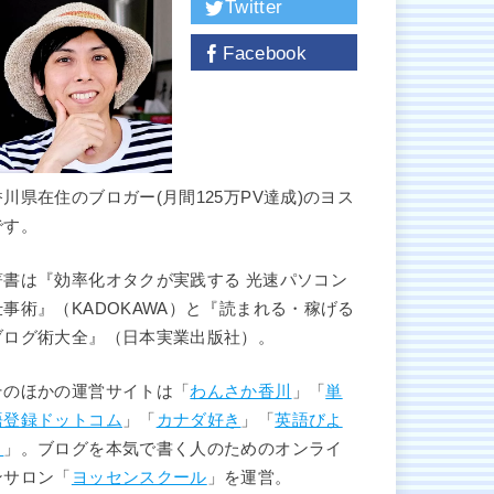
Twitter
Facebook
香川県在住のブロガー(月間125万PV達成)のヨス
です。
著書は『効率化オタクが実践する 光速パソコン
仕事術』（KADOKAWA）と『読まれる・稼げる
ブログ術大全』（日本実業出版社）。
そのほかの運営サイトは「
わんさか香川
」「
単
語登録ドットコム
」「
カナダ好き
」「
英語びよ
り
」。ブログを本気で書く人のためのオンライ
ンサロン「
ヨッセンスクール
」を運営。