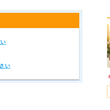
重い
さい