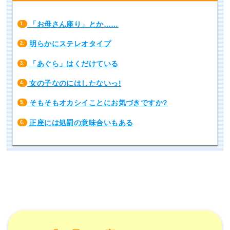
「お母さん座り」とか……
1.
明らかにステレオタイプ
2.
「あぐら」はくだけている
3.
女の子なのにはしたないっ!
4.
そもそもオカシイことにお気づきですか?
5.
正座には処罰の意味合いもある
6.