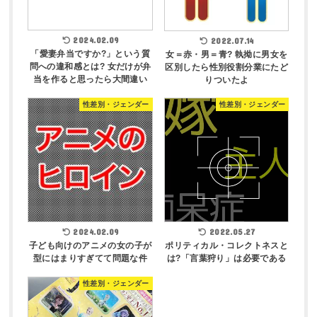
2024.02.09
2022.07.14
「愛妻弁当ですか?」という質
女＝赤・男＝青? 執拗に男女を
問への違和感とは? 女だけが弁
区別したら性別役割分業にたど
当を作ると思ったら大間違い
りついたよ
性差別・ジェンダー
性差別・ジェンダー
2024.02.09
2022.05.27
子ども向けのアニメの女の子が
ポリティカル・コレクトネスと
型にはまりすぎてて問題な件
は?「言葉狩り」は必要である
性差別・ジェンダー