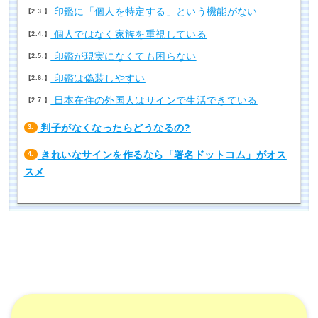
印鑑に「個人を特定する」という機能がない
2.3.
個人ではなく家族を重視している
2.4.
印鑑が現実になくても困らない
2.5.
印鑑は偽装しやすい
2.6.
日本在住の外国人はサインで生活できている
2.7.
判子がなくなったらどうなるの?
3.
きれいなサインを作るなら「署名ドットコム」がオス
4.
スメ