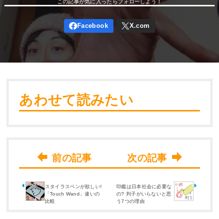
あわせて読みたい
スタイラスペンが欲しい!
印鑑は日本社会に必要な
「Touch Wand」違いの
の? 判子がいらないと思
比較
う7つの理由