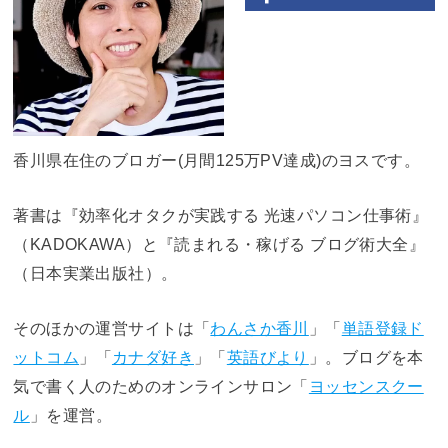
香川県在住のブロガー(月間125万PV達成)のヨスです。
著書は『効率化オタクが実践する 光速パソコン仕事術』
（KADOKAWA）と『読まれる・稼げる ブログ術大全』
（日本実業出版社）。
そのほかの運営サイトは「
わんさか香川
」「
単語登録ド
ットコム
」「
カナダ好き
」「
英語びより
」。ブログを本
気で書く人のためのオンラインサロン「
ヨッセンスクー
ル
」を運営。