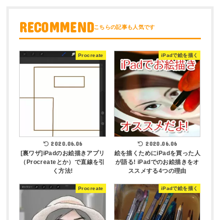
RECOMMEND
Procreate
iPadで絵を描く
2020.06.06
2020.06.06
[裏ワザ]iPadのお絵描きアプリ
絵を描くためにiPadを買った人
（Procreateとか）で直線を引
が語る! iPadでのお絵描きをオ
く方法!
ススメする4つの理由
Procreate
iPadで絵を描く