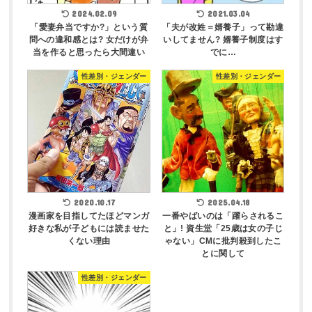
2024.02.09
2021.03.04
「愛妻弁当ですか?」という質
「夫が改姓＝婿養子」って勘違
問への違和感とは? 女だけが弁
いしてません? 婿養子制度はす
当を作ると思ったら大間違い
でに…
性差別・ジェンダー
性差別・ジェンダー
2020.10.17
2025.04.18
漫画家を目指してたほどマンガ
一番やばいのは「躍らされるこ
好きな私が子どもには読ませた
と」! 資生堂「25歳は女の子じ
くない理由
ゃない」CMに批判殺到したこ
とに関して
性差別・ジェンダー