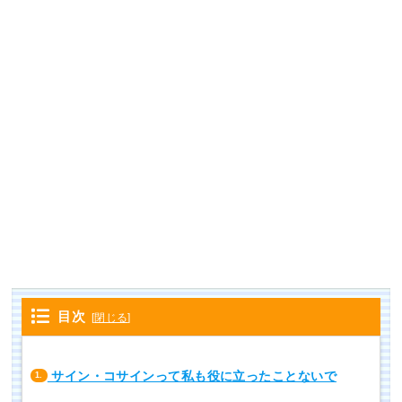
目次
[
閉じる
]
サイン・コサインって私も役に立ったことないで
1.