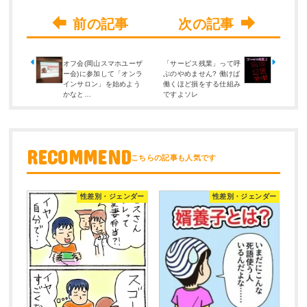
オフ会(岡山スマホユーザ
「サービス残業」って呼
ー会)に参加して「オンラ
ぶのやめません? 働けば
インサロン」を始めよう
働くほど損をする仕組み
かなと…
ですよソレ
RECOMMEND
性差別・ジェンダー
性差別・ジェンダー