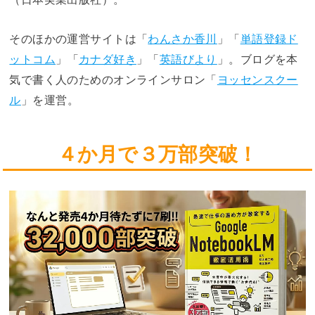
そのほかの運営サイトは「
わんさか香川
」「
単語登録ド
ットコム
」「
カナダ好き
」「
英語びより
」。ブログを本
気で書く人のためのオンラインサロン「
ヨッセンスクー
ル
」を運営。
４か月で３万部突破！