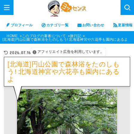
プロフィール
カテゴリ一覧
お問い合わせ
更新情報
HOME
このブログの著者について
旅行記
[北海道]円山公園で森林浴をたのしもう! 北海道神宮や六花亭も園内にあるよ
アフィリエイト広告を利用しています。
2026.07.16
[北海道]円山公園で森林浴をたのしも
う! 北海道神宮や六花亭も園内にある
よ