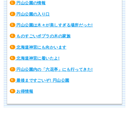
円山公園の情報
1.
円山公園の入り口
2.
円山公園は木々が美しすぎる場所だった!
3.
ものすごいポプラの木の家族
4.
北海道神宮にも向かいます
5.
北海道神宮に着いたよ!
6.
円山公園内の「六花亭」にも行ってきた!
7.
最後まですごいぞ! 円山公園
8.
お得情報
9.